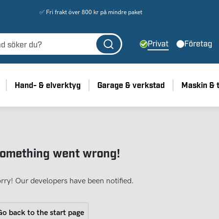
✅ Fri frakt över 800 kr på mindre paket
Privat
Företag
Hand- & elverktyg
Garage & verkstad
Maskin & 
omething went wrong!
rry! Our developers have been notified.
o back to the start page