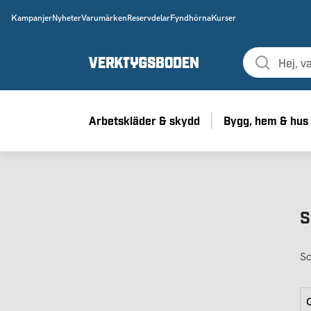
Kampanjer
Nyheter
Varumärken
Reservdelar
Fyndhörna
Kurser
Arbetskläder & skydd
Bygg, hem & hus
S
So
G