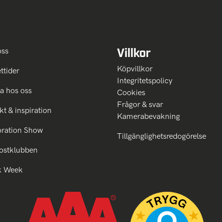
Villkor
oss
Köpvillkor
ttider
Integritetspolicy
a hos oss
Cookies
Frågor & svar
kt & inspiration
Kamerabevakning
oration Show
Tillgänglighetsredogörelse
ostklubben
k Week