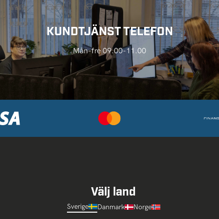
KUNDTJÄNST TELEFON
Mån-fre 09.00-11.00
Välj land
Sverige
Danmark
Norge