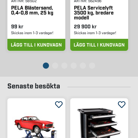
ARTNR:
58502
ARTNR:
562496
PELA Blästersand,
PELA Servicelyft
0,4-0,8 mm, 25 kg
3500 kg, bredare
modell
99 kr
29 900 kr
Skickas inom 1-3 vardagar!
Skickas inom 1-3 vardagar!
LÄGG TILL I KUNDVAGN
LÄGG TILL I KUNDVAGN
Senaste besökta