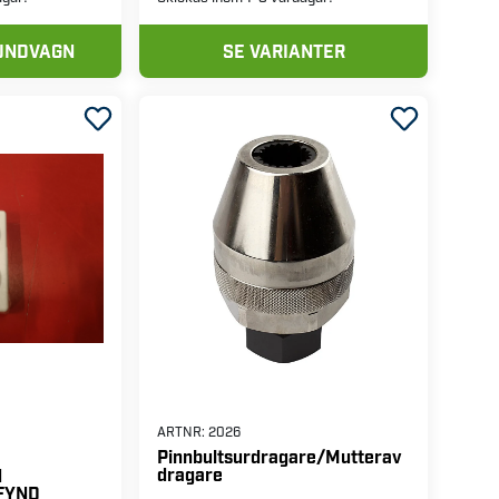
KUNDVAGN
SE VARIANTER
ARTNR:
2026
Pinnbultsurdragare/Mutterav
dragare
d
 FYND