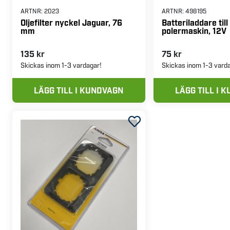
ARTNR:
2023
ARTNR:
498195
Oljefilter nyckel Jaguar, 76
Batteriladdare till
mm
polermaskin, 12V
135 kr
75 kr
Skickas inom 1-3 vardagar!
Skickas inom 1-3 vard
LÄGG TILL I KUNDVAGN
LÄGG TILL I 