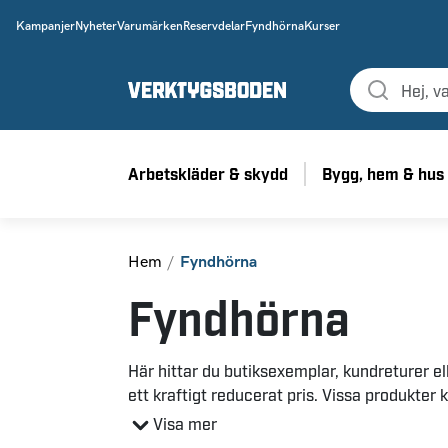
Kampanjer
Nyheter
Varumärken
Reservdelar
Fyndhörna
Kurser
Arbetskläder & skydd
Bygg, hem & hus
Hem
Fyndhörna
Fyndhörna
Här hittar du butiksexemplar, kundreturer el
ett kraftigt reducerat pris. Vissa produkter
Produkter som är kundreturer testas först i 
Visa mer
produkten fungerar som det är tänkt.