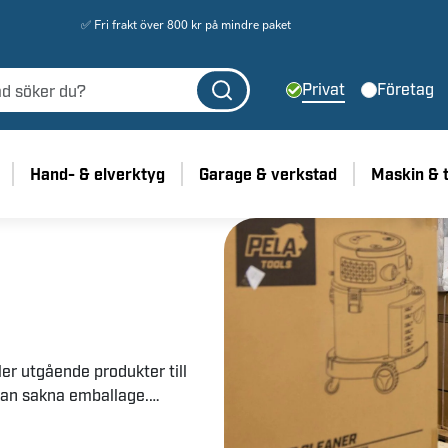
✅ Fri frakt över 800 kr på mindre paket
Privat
Företag
Hand- & elverktyg
Garage & verkstad
Maskin & 
ler utgående produkter till
 kan sakna emballage.
vår verkstad för att se så