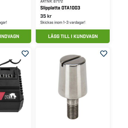
ARTNR:
87172
Slipplatta OTA1003
35 kr
agar!
Skickas inom 1-3 vardagar!
KUNDVAGN
LÄGG TILL I KUNDVAGN