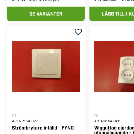
SE VARIANTER
LÄGG TILL I 
(1)
(1)
ARTNR:
541027
ARTNR:
541026
Strömbrytare infälld - FYND
Vägguttag ojorda
utanpåliggande -