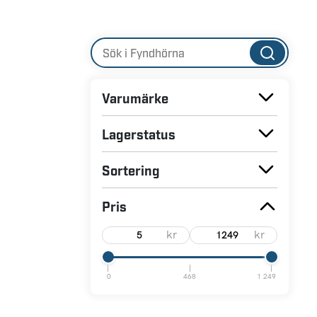
Varumärke
Lagerstatus
Sortering
Pris
kr
kr
0
468
1 249