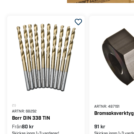
(1)
ARTNR:
487191
ARTNR:
68292
Bromsoksverktyg
Borr DIN 338 TIN
Från
80 kr
91 kr
Skickas inom 1-3 vardagar!
Skickas inom 1-3 vard