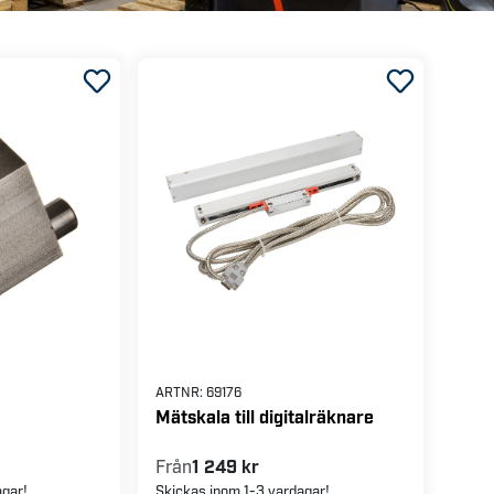
ARTNR:
69176
Mätskala till digitalräknare
Från
1 249 kr
agar!
Skickas inom 1-3 vardagar!