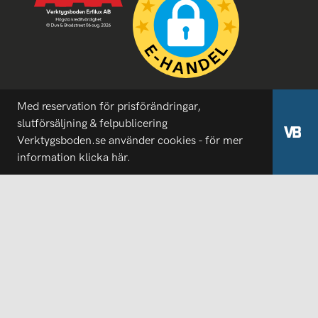
Med reservation för prisförändringar,
slutförsäljning & felpublicering
Verktygsboden.se använder cookies - för mer
information
klicka här.