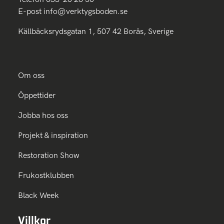
E-post
info@verktygsboden.se
Källbäcksrydsgatan 1, 507 42 Borås, Sverige
Om oss
Öppettider
Jobba hos oss
Projekt & inspiration
Restoration Show
Frukostklubben
Black Week
Villkor