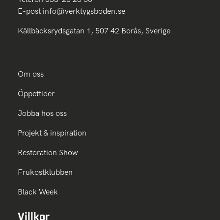
E-post
info@verktygsboden.se
Källbäcksrydsgatan 1, 507 42 Borås, Sverige
Om oss
Öppettider
Jobba hos oss
Projekt & inspiration
Restoration Show
Frukostklubben
Black Week
Villkor