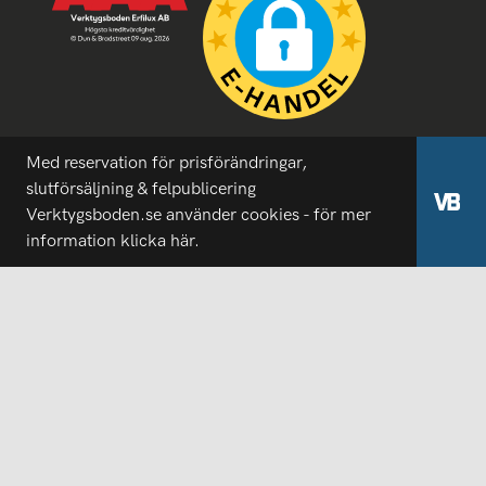
Med reservation för prisförändringar,
slutförsäljning & felpublicering
Verktygsboden.se använder cookies - för mer
information
klicka här.