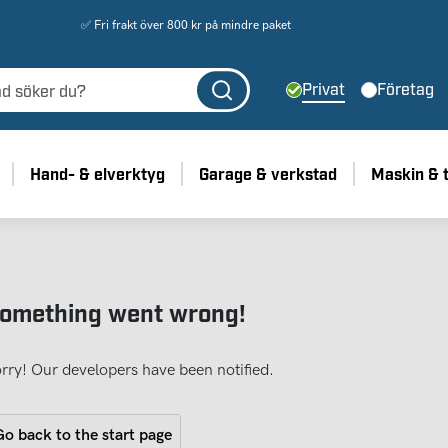
✅ Fri frakt över 800 kr på mindre paket
Privat
Företag
Hand- & elverktyg
Garage & verkstad
Maskin & 
omething went wrong!
rry! Our developers have been notified.
o back to the start page