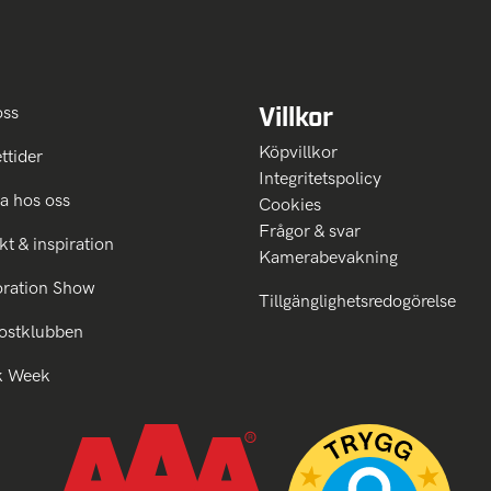
Villkor
oss
Köpvillkor
ttider
Integritetspolicy
a hos oss
Cookies
Frågor & svar
kt & inspiration
Kamerabevakning
oration Show
Tillgänglighetsredogörelse
ostklubben
k Week