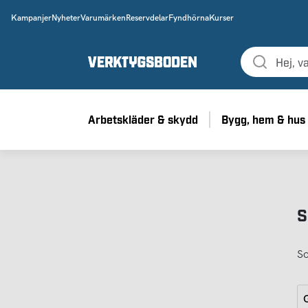
Kampanjer
Nyheter
Varumärken
Reservdelar
Fyndhörna
Kurser
Arbetskläder & skydd
Bygg, hem & hus
S
So
G