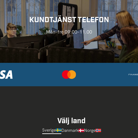
KUNDTJÄNST TELEFON
Mån-fre 09.00-11.00
Välj land
Sverige
Danmark
Norge