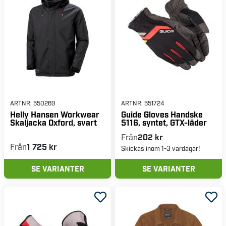
ARTNR:
550269
ARTNR:
551724
Helly Hansen Workwear
Guide Gloves Handske
Skaljacka Oxford, svart
5116, syntet, GTX-läder
Från
202 kr
Från
1 725 kr
Skickas inom 1-3 vardagar!
SE VARIANTER
SE VARIANTER