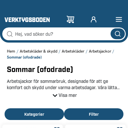
Hem
Arbetskläder & skydd
Arbetskläder
Arbetsjackor
Sommar (ofodrade)
Sommar (ofodrade)
Arbetsjackor för sommarbruk, designade för att ge
komfort och skydd under varma arbetsdagar. Våra lätta
arbetsjackor är tillverkade av andningsbara material som
Visa mer
håller dig sval, samtidigt som de ger skydd mot vind och
lättare regn. För de som söker en mångsidig lösning, är
våra skaljackor ett utmärkt val. De erbjuder ett vattentätt
Kategorier
Filter
och vindtätt lager, perfekt för varierande
väderförhållanden, utan att kompromissa med