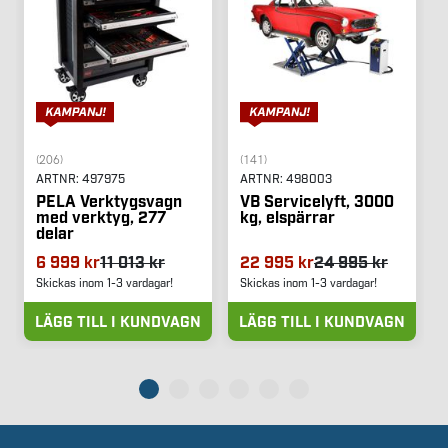
(206)
(141)
ARTNR:
497975
ARTNR:
498003
PELA Verktygsvagn
VB Servicelyft, 3000
med verktyg, 277
kg, elspärrar
delar
6 999 kr
11 013 kr
22 995 kr
24 995 kr
Skickas inom 1-3 vardagar!
Skickas inom 1-3 vardagar!
LÄGG TILL I KUNDVAGN
LÄGG TILL I KUNDVAGN