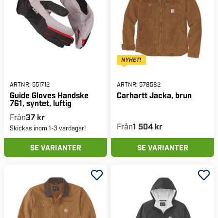
ARTNR:
551712
ARTNR:
578582
Guide Gloves Handske
Carhartt Jacka, brun
761, syntet, luftig
Från
37 kr
Från
1 504 kr
Skickas inom 1-3 vardagar!
SE VARIANTER
SE VARIANTER