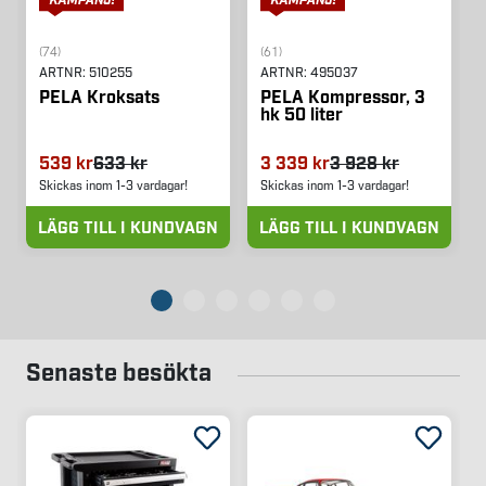
(74)
(61)
ARTNR:
510255
ARTNR:
495037
PELA Kroksats
PELA Kompressor, 3
hk 50 liter
539 kr
633 kr
3 339 kr
3 928 kr
Skickas inom 1-3 vardagar!
Skickas inom 1-3 vardagar!
LÄGG TILL I KUNDVAGN
LÄGG TILL I KUNDVAGN
Senaste besökta