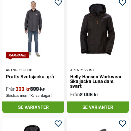
rörelsefrihet. Oavsett om du behöver en arbetsjacka för
sommarbruk eller en pålitlig skaljacka, har vi det du
behöver för att arbeta bekvämt i alla väder.
ARTNR:
532806
ARTNR:
550518
Pratts Svetsjacka, grå
Helly Hansen Workwear
Skaljacka Luna dam,
svart
Från
300 kr
599 kr
Från
2 006 kr
Skickas inom 1-3 vardagar!
SE VARIANTER
SE VARIANTER