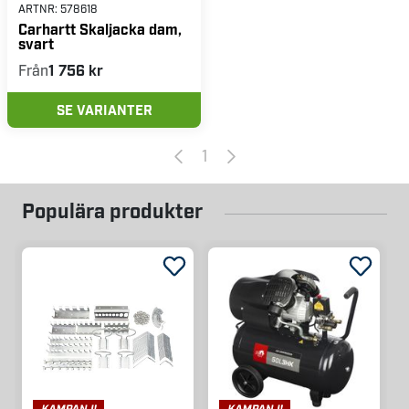
ARTNR:
578618
Carhartt Skaljacka dam,
svart
Från
1 756 kr
SE VARIANTER
1
Populära produkter