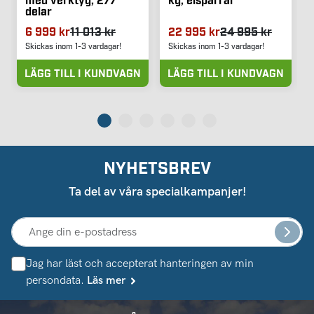
delar
6 999 kr
11 013 kr
22 995 kr
24 995 kr
Skickas inom 1-3 vardagar!
Skickas inom 1-3 vardagar!
LÄGG TILL I KUNDVAGN
LÄGG TILL I KUNDVAGN
NYHETSBREV
Ta del av våra specialkampanjer!
Jag har läst och accepterat hanteringen av min
persondata.
Läs mer