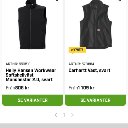
ARTNR:
550510
ARTNR:
578664
Helly Hansen Workwear
Carhartt Väst, svart
Softshellväst
Manchester 2.0, svart
Från
806 kr
Från
1 109 kr
SE VARIANTER
SE VARIANTER
1