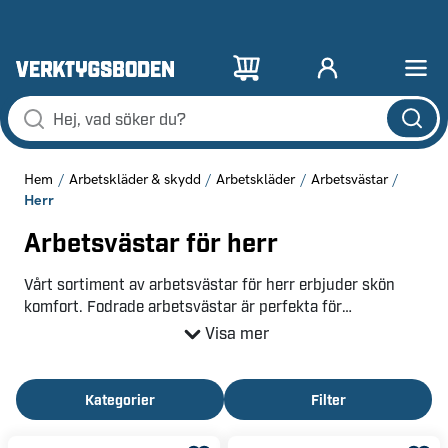
Hem
Arbetskläder & skydd
Arbetskläder
Arbetsvästar
Herr
Arbetsvästar för herr
Vårt sortiment av arbetsvästar för herr erbjuder skön
komfort. Fodrade arbetsvästar är perfekta för
vinterarbeten och håller dig varm i kalla miljöer. Med
Visa mer
slitstarka material är våra arbetsvästar ett utmärkt
komplement till dina arbetskläder. Hitta den perfekta
arbetsvästen för alla säsonger hos oss.
Kategorier
Filter