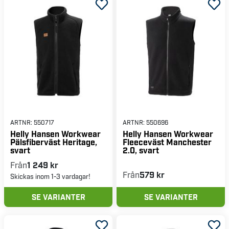
ARTNR:
550717
ARTNR:
550696
Helly Hansen Workwear
Helly Hansen Workwear
Pälsfiberväst Heritage,
Fleeceväst Manchester
svart
2.0, svart
Från
1 249 kr
Från
579 kr
Skickas inom 1-3 vardagar!
SE VARIANTER
SE VARIANTER