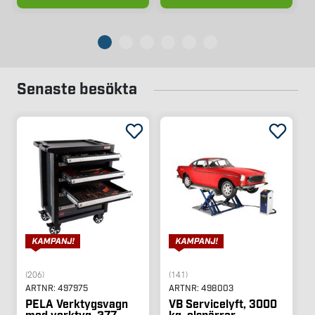
Senaste besökta
(206)
(141)
ARTNR:
497975
ARTNR:
498003
PELA Verktygsvagn
VB Servicelyft, 3000
med verktyg, 277
kg, elspärrar