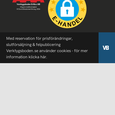
Med reservation för prisförändringar,
slutförsäljning & felpublicering
Verktygsboden.se använder cookies - för mer
information
klicka här.