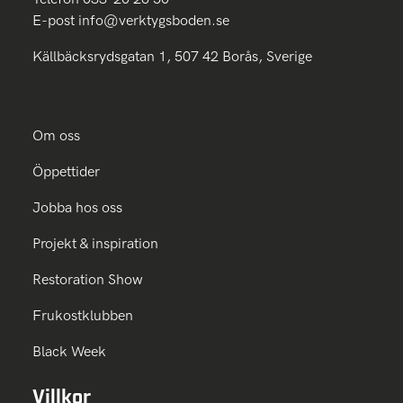
E-post
info@verktygsboden.se
Källbäcksrydsgatan 1, 507 42 Borås, Sverige
Om oss
Öppettider
Jobba hos oss
Projekt & inspiration
Restoration Show
Frukostklubben
Black Week
Villkor