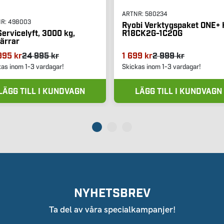
ARTNR:
580234
NR:
498003
Ryobi Verktygspaket ONE+ 
R18CK2G-1C20G
ervicelyft, 3000 kg,
pärrar
995 kr
24 995 kr
1 699 kr
2 999 kr
kas inom 1-3 vardagar!
Skickas inom 1-3 vardagar!
LÄGG TILL I KUNDVAGN
LÄGG TILL I KUNDVAGN
NYHETSBREV
Ta del av våra specialkampanjer!