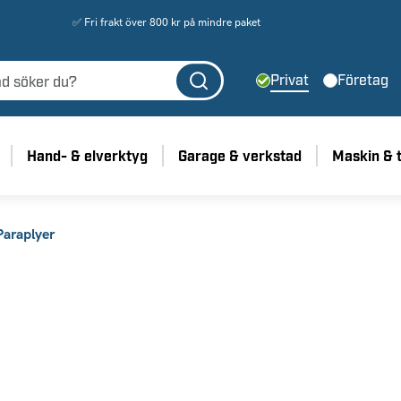
✅ Fri frakt över 800 kr på mindre paket
Privat
Företag
Hand- & elverktyg
Garage & verkstad
Maskin & 
Paraplyer