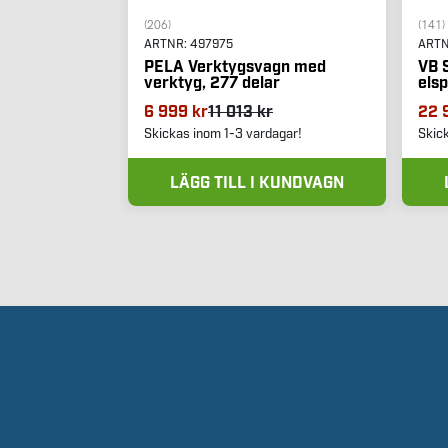
(206)
(141)
ARTNR:
497975
ART
PELA Verktygsvagn med
VB S
verktyg, 277 delar
els
6 999 kr
11 013 kr
22 
Skickas inom 1-3 vardagar!
Skic
LÄGG TILL I KUNDVAGN