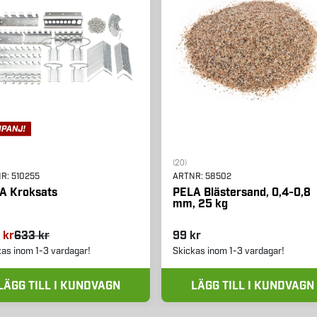
(20)
NR:
510255
ARTNR:
58502
A Kroksats
PELA Blästersand, 0,4-0,8
mm, 25 kg
 kr
633 kr
99 kr
kas inom 1-3 vardagar!
Skickas inom 1-3 vardagar!
LÄGG TILL I KUNDVAGN
LÄGG TILL I KUNDVAGN