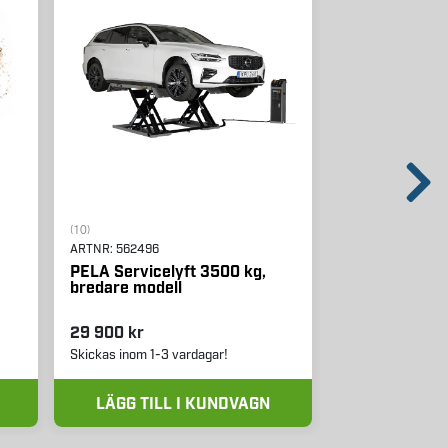
(10)
(4)
ARTNR:
562496
ARTNR:
571103
PELA Servicelyft 3500 kg,
3M Peltor Hö
bredare modell
Alert XPI+ Hjä
RDS, APP, Mul
29 900 kr
4 990 kr
Skickas inom 1-3 vardagar!
Skickas inom 1-3 
LÄGG TILL I KUNDVAGN
LÄGG TIL