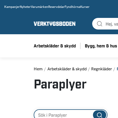
Kampanjer
Nyheter
Varumärken
Reservdelar
Fyndhörna
Kurser
Arbetskläder & skydd
Bygg, hem & hus
Hem
Arbetskläder & skydd
Regnkläder
Paraplyer