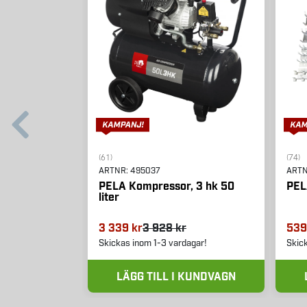
(61)
(74)
ARTNR:
495037
ART
PELA Kompressor, 3 hk 50
PEL
liter
3 339 kr
3 928 kr
539
Skickas inom 1-3 vardagar!
Skic
LÄGG TILL I KUNDVAGN