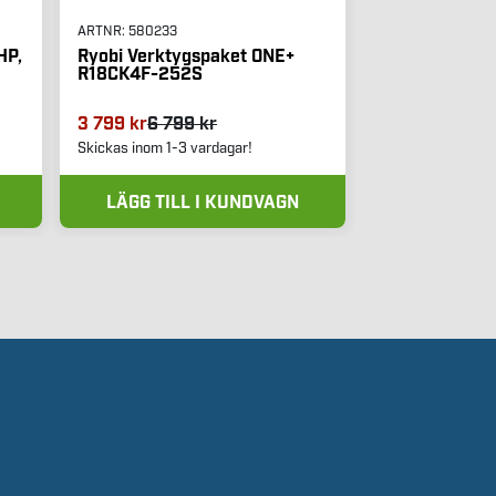
(126)
ARTNR:
580233
ARTNR:
513949
HP,
Ryobi Verktygspaket ONE+
R18CK4F-252S
PELA Portabel
kg & 2-pack l
3 799 kr
6 799 kr
12 950 kr
Skickas inom 1-3 vardagar!
Skickas inom 1-3 
LÄGG TILL I KUNDVAGN
LÄGG TIL