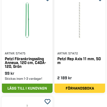
kontrollera linorna för skador som nötning, skärningar,
och tecken på UV-skador eller kemisk förorening.
Användare bör också kontrollera falldämpare och
anslutningskarbiner för att säkerställa att de inte är
skadade eller slits ut. Regelbunden inspektion och
korrekt underhåll förlänger säkerhetslinornas livslängd
och säkerställer att de alltid är redo att erbjuda maximalt
skydd när de behövs. Att följa tillverkarens
rekommendationer för underhåll och utbyte är avgörande
för att upprätthålla en säker arbetsmiljö.
ARTNR:
571475
ARTNR:
571472
Petzl Förankringssling
Petzl Rep Axis 11 mm, 50
Anneua, 120 cm, C40A-
m
120, Grön
99 kr
2 189 kr
Skickas inom 1-3 vardagar!
LÄGG TILL I KUNDVAGN
FÖRHANDSBOKA