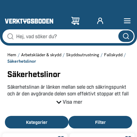
Hem
Arbetskläder & skydd
Skyddsutrustning
Fallskydd
Säkerhetslinor
Säkerhetslinor
Säkerhetslinan är länken mellan sele och säkringspunkt
och är den avgörande delen som effektivt stoppar ett fall
från att leda till allvarlig skada. Dessa säkerhetslinor är
Visa mer
utformade för att tåla extrem belastning under ett fall
och är tillverkade i material av kraftigt nylon eller
polyester som kombinerar hållbarhet med viss elasticitet.
Kategorier
Filter
Denna flexibilitet är viktig för att mildra kraften som du
som användare utsätts för vid ett fall. Många