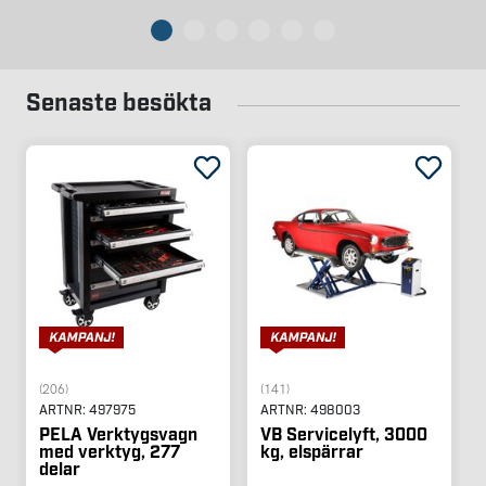
Senaste besökta
(206)
(141)
ARTNR:
497975
ARTNR:
498003
PELA Verktygsvagn
VB Servicelyft, 3000
med verktyg, 277
kg, elspärrar
delar