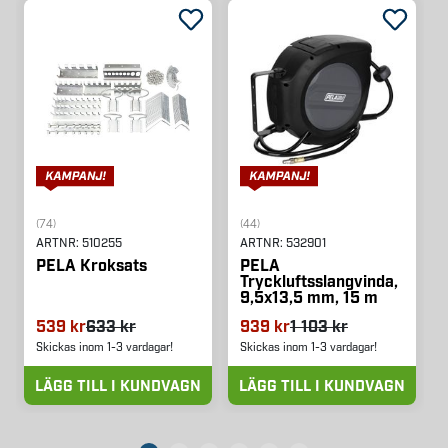
(74)
(44)
ARTNR:
510255
ARTNR:
532901
PELA Kroksats
PELA
Tryckluftsslangvinda,
9,5x13,5 mm, 15 m
539 kr
633 kr
939 kr
1 103 kr
Skickas inom 1-3 vardagar!
Skickas inom 1-3 vardagar!
LÄGG TILL I KUNDVAGN
LÄGG TILL I KUNDVAGN