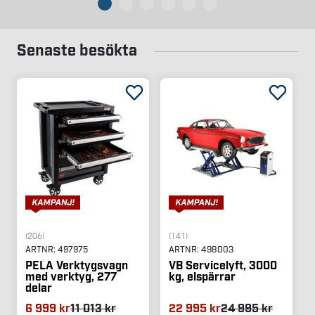
Senaste besökta
(206)
(141)
ARTNR:
497975
ARTNR:
498003
PELA Verktygsvagn
VB Servicelyft, 3000
med verktyg, 277
kg, elspärrar
delar
6 999 kr
11 013 kr
22 995 kr
24 995 kr