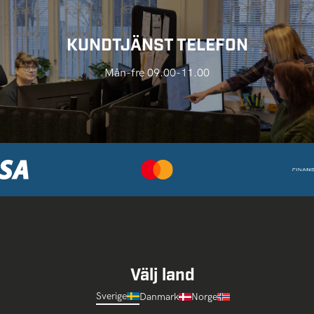
KUNDTJÄNST TELEFON
Mån-fre 09.00-11.00
Välj land
Sverige
Danmark
Norge