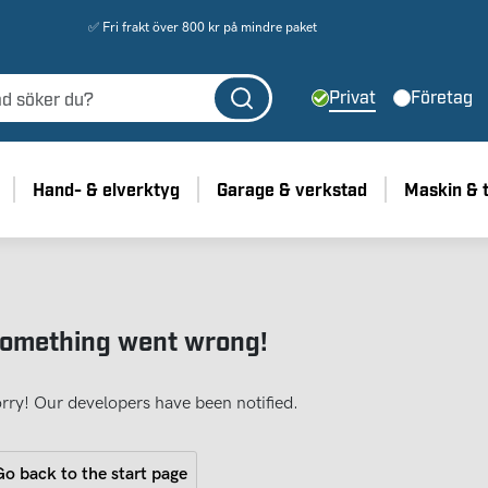
✅ Fri frakt över 800 kr på mindre paket
Privat
Företag
Hand- & elverktyg
Garage & verkstad
Maskin & 
omething went wrong!
rry! Our developers have been notified.
o back to the start page