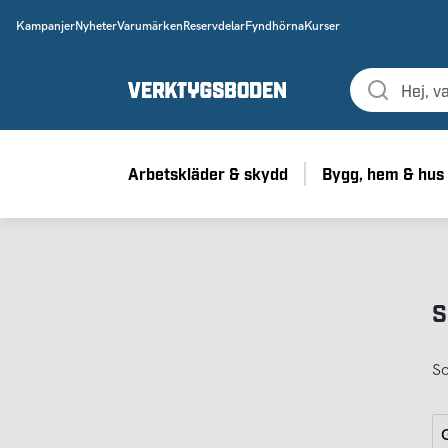
Kampanjer
Nyheter
Varumärken
Reservdelar
Fyndhörna
Kurser
Arbetskläder & skydd
Bygg, hem & hus
S
So
G