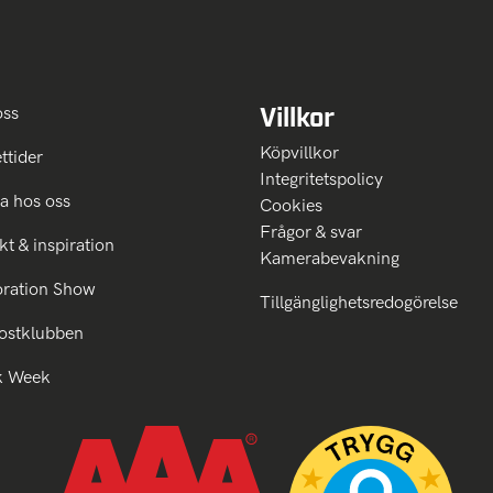
Villkor
oss
Köpvillkor
ttider
Integritetspolicy
a hos oss
Cookies
Frågor & svar
kt & inspiration
Kamerabevakning
oration Show
Tillgänglighetsredogörelse
ostklubben
k Week