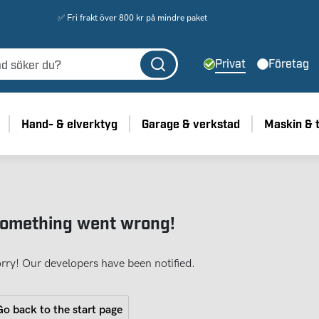
✅ Fri frakt över 800 kr på mindre paket
Privat
Företag
Hand- & elverktyg
Garage & verkstad
Maskin & 
omething went wrong!
rry! Our developers have been notified.
o back to the start page