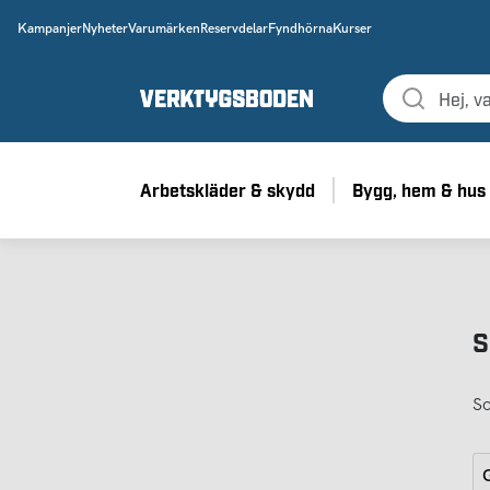
Kampanjer
Nyheter
Varumärken
Reservdelar
Fyndhörna
Kurser
Arbetskläder & skydd
Bygg, hem & hus
S
So
G