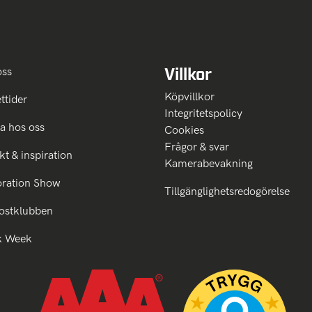
Villkor
oss
Köpvillkor
ttider
Integritetspolicy
a hos oss
Cookies
Frågor & svar
kt & inspiration
Kamerabevakning
oration Show
Tillgänglighetsredogörelse
ostklubben
k Week