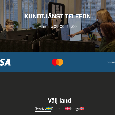
KUNDTJÄNST TELEFON
Mån-fre 09.00-11.00
Välj land
Sverige
Danmark
Norge