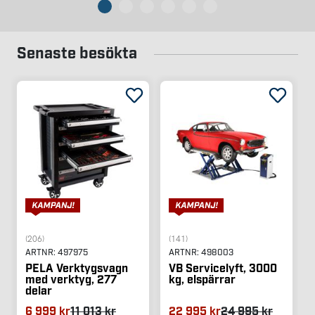
Senaste besökta
(206)
(141)
ARTNR:
497975
ARTNR:
498003
PELA Verktygsvagn
VB Servicelyft, 3000
med verktyg, 277
kg, elspärrar
delar
6 999 kr
11 013 kr
22 995 kr
24 995 kr