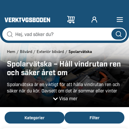
Spolarvätska
Hem
Bilvård
Exteriör bilvård
Spolarvätska – Håll vindrutan ren
och säker året om
Spolarvätska är en viktigt för att hålla vindrutan ren och
säker när du kör. Oavsett om det är sommar eller vinter
behöver du rätt typ av spolarvätska som är anpassad
Visa mer
efter årstidens väderförhållanden. Hos Verktygsboden
hittar du både färdigblandad och koncentrerad
spolarvätska som effektivt löser upp smuts, damm och
Kategorier
Filter
insekter, samtidigt som de skyddar mot frost under de
kallare månaderna.