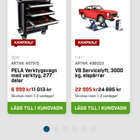
(206)
(141)
ARTNR:
497975
ARTNR:
498003
PELA Verktygsvagn
VB Servicelyft, 3000
med verktyg, 277
kg, elspärrar
delar
6 999 kr
11 013 kr
22 995 kr
24 995 kr
Skickas inom 1-3 vardagar!
Skickas inom 1-3 vardagar!
LÄGG TILL I KUNDVAGN
LÄGG TILL I KUNDVAGN