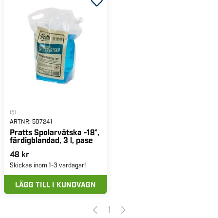
Handla din spolarvätska enkelt och smidigt hos
Verktygsboden!
(5)
ARTNR:
507241
Pratts Spolarvätska -18°,
färdigblandad, 3 l, påse
48 kr
Skickas inom 1-3 vardagar!
LÄGG TILL I KUNDVAGN
1