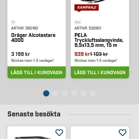
(9)
(44)
ARTNR:
560160
ARTNR:
532901
Dräger Alcotestare
PELA
4000
Tryckluftsslangvinda,
9,5x13,5 mm, 15 m
3 199 kr
939 kr
1 103 kr
Skickas inom 1-3 vardagar!
Skickas inom 1-3 vardagar!
LÄGG TILL I KUNDVAGN
LÄGG TILL I KUNDVAGN
Senaste besökta