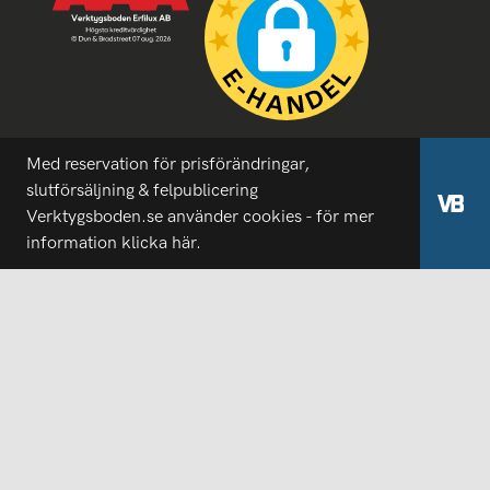
Med reservation för prisförändringar,
slutförsäljning & felpublicering
Verktygsboden.se använder cookies - för mer
information
klicka här.