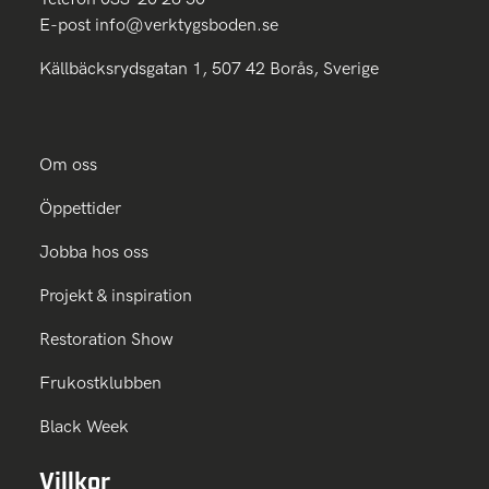
E-post
info@verktygsboden.se
Källbäcksrydsgatan 1, 507 42 Borås, Sverige
Om oss
Öppettider
Jobba hos oss
Projekt & inspiration
Restoration Show
Frukostklubben
Black Week
Villkor