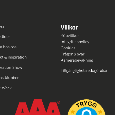
Villkor
oss
Köpvillkor
ttider
Integritetspolicy
a hos oss
Cookies
Frågor & svar
kt & inspiration
Kamerabevakning
oration Show
Tillgänglighetsredogörelse
ostklubben
k Week