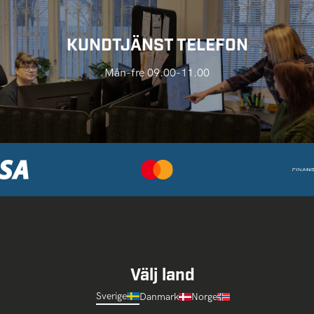
KUNDTJÄNST TELEFON
Mån-fre 09.00-11.00
Välj land
Sverige
Danmark
Norge