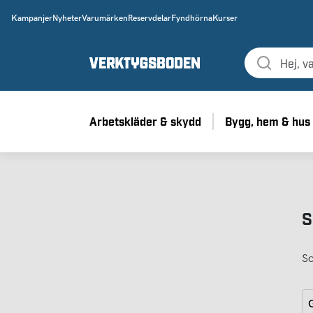
Kampanjer
Nyheter
Varumärken
Reservdelar
Fyndhörna
Kurser
Arbetskläder & skydd
Bygg, hem & hus
S
So
G