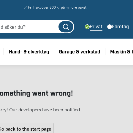
✅ Fri frakt över 800 kr på mindre paket
Privat
Företag
Hand- & elverktyg
Garage & verkstad
Maskin & 
omething went wrong!
rry! Our developers have been notified.
o back to the start page