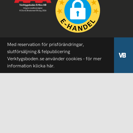
Med reservation för prisförändringar,
slutförsäljning & felpublicering
Verktygsboden.se använder cookies - för mer
information
klicka här.