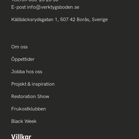
E-post
info@verktygsboden.se
Källbäcksrydsgatan 1, 507 42 Borås, Sverige
Om oss
Öppettider
Jobba hos oss
Projekt & inspiration
Restoration Show
Frukostklubben
Black Week
Villkor