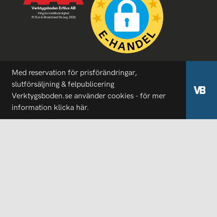
Med reservation för prisförändringar,
slutförsäljning & felpublicering
Verktygsboden.se använder cookies - för mer
information
klicka här.