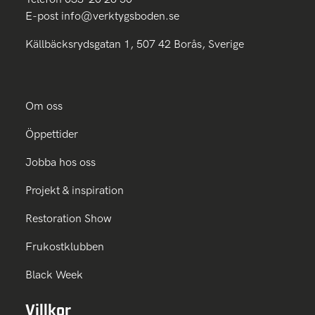
E-post
info@verktygsboden.se
Källbäcksrydsgatan 1, 507 42 Borås, Sverige
Om oss
Öppettider
Jobba hos oss
Projekt & inspiration
Restoration Show
Frukostklubben
Black Week
Villkor