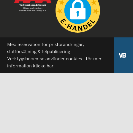
Med reservation för prisförändringar,
slutförsäljning & felpublicering
Verktygsboden.se använder cookies - för mer
information
klicka här.