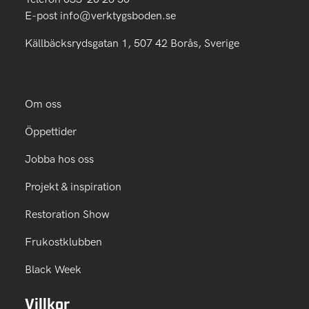
E-post
info@verktygsboden.se
Källbäcksrydsgatan 1, 507 42 Borås, Sverige
Om oss
Öppettider
Jobba hos oss
Projekt & inspiration
Restoration Show
Frukostklubben
Black Week
Villkor