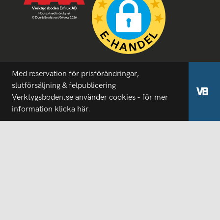
Med reservation för prisförändringar,
slutförsäljning & felpublicering
Verktygsboden.se använder cookies - för mer
information
klicka här.