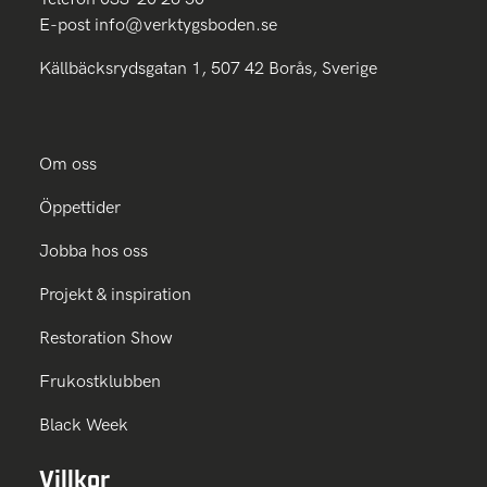
E-post
info@verktygsboden.se
Källbäcksrydsgatan 1, 507 42 Borås, Sverige
Om oss
Öppettider
Jobba hos oss
Projekt & inspiration
Restoration Show
Frukostklubben
Black Week
Villkor