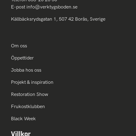
E-post
info@verktygsboden.se
Källbäcksrydsgatan 1, 507 42 Borås, Sverige
Om oss
Öppettider
Jobba hos oss
Projekt & inspiration
Restoration Show
Frukostklubben
Black Week
Villkor