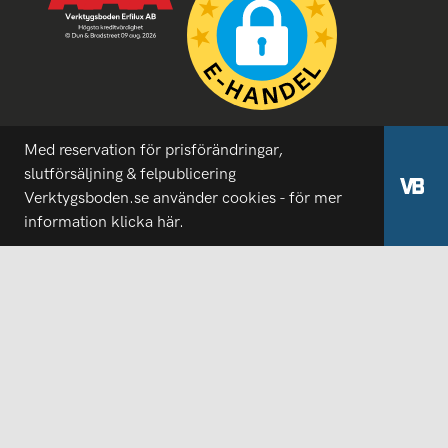
Med reservation för prisförändringar,
slutförsäljning & felpublicering
Verktygsboden.se använder cookies - för mer
information
klicka här.