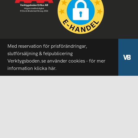
Med reservation för prisförändringar,
slutförsäljning & felpublicering
Verktygsboden.se använder cookies - för mer
information
klicka här.