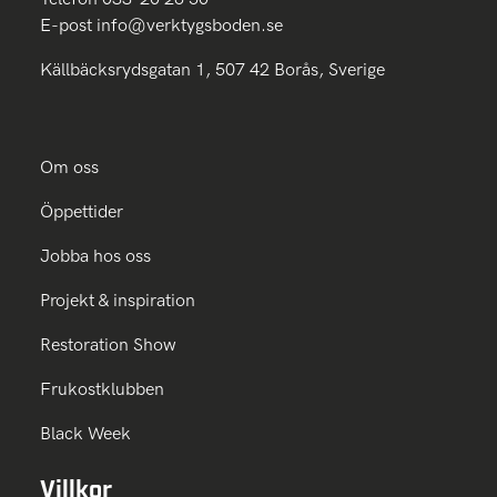
E-post
info@verktygsboden.se
Källbäcksrydsgatan 1, 507 42 Borås, Sverige
Om oss
Öppettider
Jobba hos oss
Projekt & inspiration
Restoration Show
Frukostklubben
Black Week
Villkor