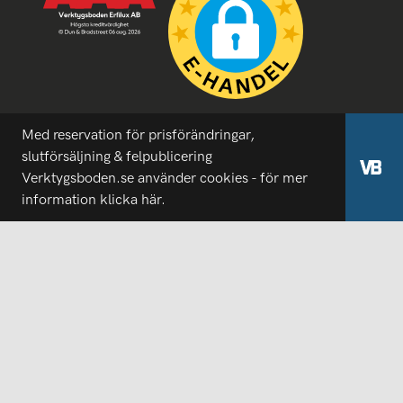
Med reservation för prisförändringar,
slutförsäljning & felpublicering
Verktygsboden.se använder cookies - för mer
information
klicka här.