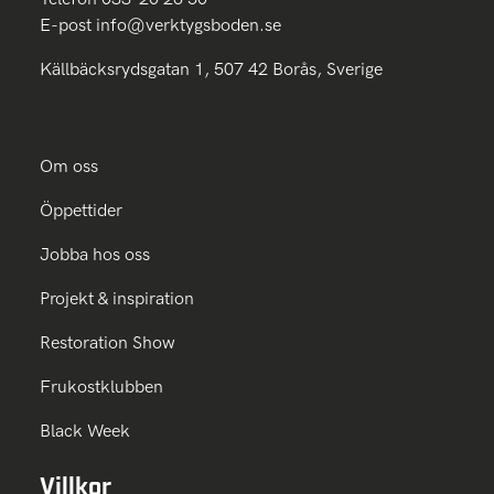
E-post
info@verktygsboden.se
Källbäcksrydsgatan 1, 507 42 Borås, Sverige
Om oss
Öppettider
Jobba hos oss
Projekt & inspiration
Restoration Show
Frukostklubben
Black Week
Villkor