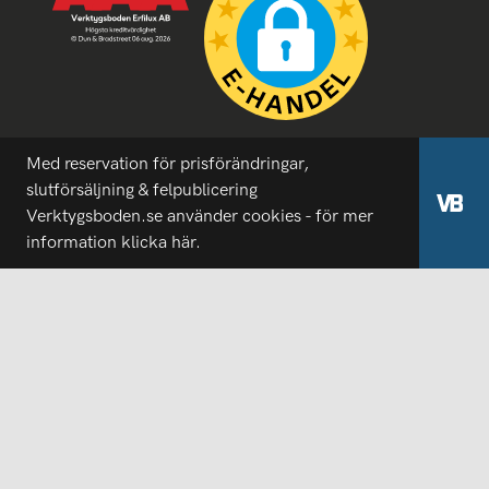
Med reservation för prisförändringar,
slutförsäljning & felpublicering
Verktygsboden.se använder cookies - för mer
information
klicka här.