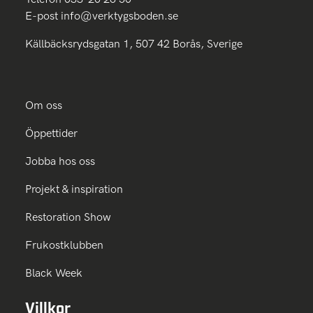
E-post
info@verktygsboden.se
Källbäcksrydsgatan 1, 507 42 Borås, Sverige
Om oss
Öppettider
Jobba hos oss
Projekt & inspiration
Restoration Show
Frukostklubben
Black Week
Villkor