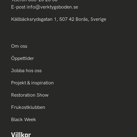
E-post
info@verktygsboden.se
Källbäcksrydsgatan 1, 507 42 Borås, Sverige
Om oss
Öppettider
Jobba hos oss
Projekt & inspiration
Restoration Show
Frukostklubben
Black Week
Villkor