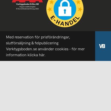
Med reservation för prisförändringar,
slutförsäljning & felpublicering
Verktygsboden.se använder cookies - för mer
information
klicka här.