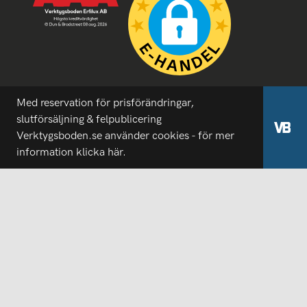
Med reservation för prisförändringar,
slutförsäljning & felpublicering
Verktygsboden.se använder cookies - för mer
information
klicka här.