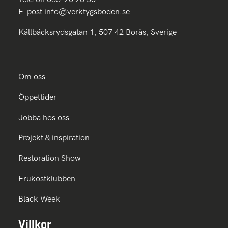
E-post
info@verktygsboden.se
Källbäcksrydsgatan 1, 507 42 Borås, Sverige
Om oss
Öppettider
Jobba hos oss
Projekt & inspiration
Restoration Show
Frukostklubben
Black Week
Villkor