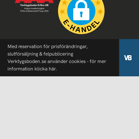
Med reservation för prisförändringar,
slutförsäljning & felpublicering
Verktygsboden.se använder cookies - för mer
information
klicka här.