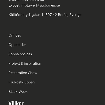
E-post
info@verktygsboden.se
Källbäcksrydsgatan 1, 507 42 Borås, Sverige
Om oss
Öppettider
Jobba hos oss
Projekt & inspiration
Restoration Show
Frukostklubben
Black Week
Villkor