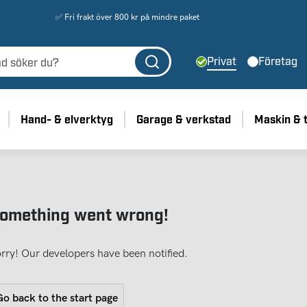
✅ Fri frakt över 800 kr på mindre paket
Privat
Företag
Hand- & elverktyg
Garage & verkstad
Maskin & 
omething went wrong!
rry! Our developers have been notified.
o back to the start page