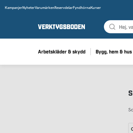
Kampanjer
Nyheter
Varumärken
Reservdelar
Fyndhörna
Kurser
Arbetskläder & skydd
Bygg, hem & hus
S
So
G