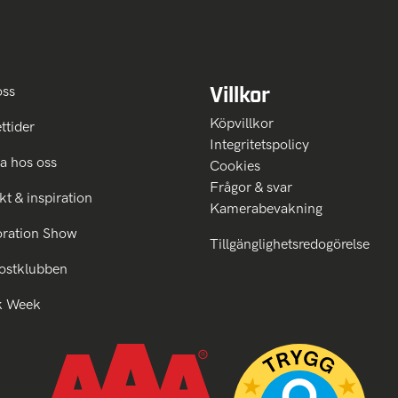
Villkor
oss
Köpvillkor
ttider
Integritetspolicy
a hos oss
Cookies
Frågor & svar
kt & inspiration
Kamerabevakning
oration Show
Tillgänglighetsredogörelse
ostklubben
k Week