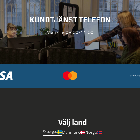
KUNDTJÄNST TELEFON
Mån-fre 09.00-11.00
Välj land
Sverige
Danmark
Norge