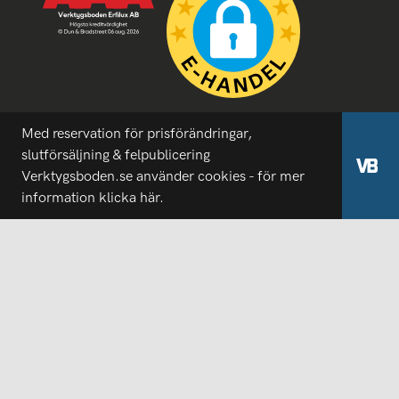
Med reservation för prisförändringar,
slutförsäljning & felpublicering
Verktygsboden.se använder cookies - för mer
information
klicka här.