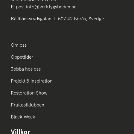
E-post
info@verktygsboden.se
Källbäcksrydsgatan 1, 507 42 Borås, Sverige
Om oss
Öppettider
Jobba hos oss
Projekt & inspiration
Restoration Show
Frukostklubben
Black Week
Villkor