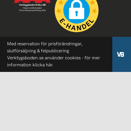
Med reservation för prisförändringar,
slutförsäljning & felpublicering
Verktygsboden.se använder cookies - för mer
information
klicka här.