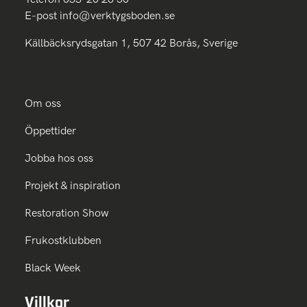
E-post
info@verktygsboden.se
Källbäcksrydsgatan 1, 507 42 Borås, Sverige
Om oss
Öppettider
Jobba hos oss
Projekt & inspiration
Restoration Show
Frukostklubben
Black Week
Villkor