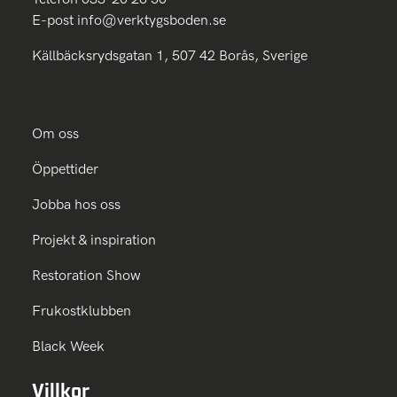
E-post
info@verktygsboden.se
Källbäcksrydsgatan 1, 507 42 Borås, Sverige
Om oss
Öppettider
Jobba hos oss
Projekt & inspiration
Restoration Show
Frukostklubben
Black Week
Villkor