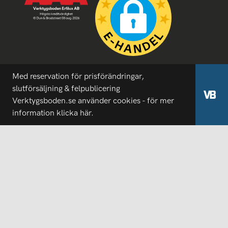
Med reservation för prisförändringar,
slutförsäljning & felpublicering
Verktygsboden.se använder cookies - för mer
information
klicka här.