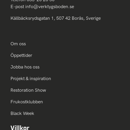
E-post
info@verktygsboden.se
Källbäcksrydsgatan 1, 507 42 Borås, Sverige
Om oss
Öppettider
Jobba hos oss
Projekt & inspiration
Restoration Show
Frukostklubben
Black Week
Villkor