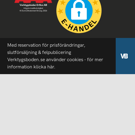
Med reservation för prisförändringar,
slutförsäljning & felpublicering
Verktygsboden.se använder cookies - för mer
information
klicka här.