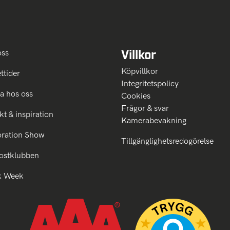
Villkor
oss
Köpvillkor
ttider
Integritetspolicy
a hos oss
Cookies
Frågor & svar
kt & inspiration
Kamerabevakning
oration Show
Tillgänglighetsredogörelse
ostklubben
k Week