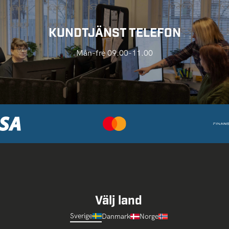
KUNDTJÄNST TELEFON
Mån-fre 09.00-11.00
Välj land
Sverige
Danmark
Norge