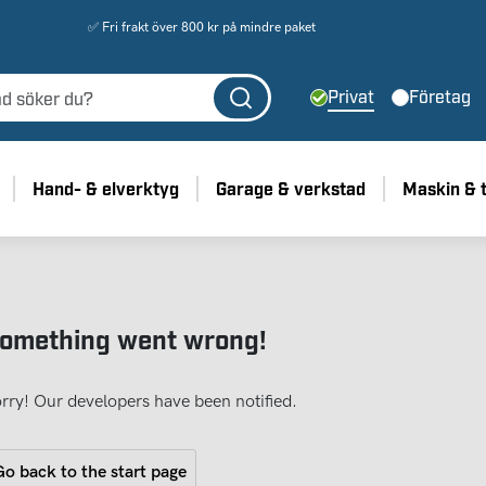
✅ Fri frakt över 800 kr på mindre paket
Privat
Företag
Hand- & elverktyg
Garage & verkstad
Maskin & 
omething went wrong!
rry! Our developers have been notified.
o back to the start page