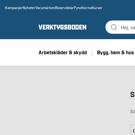
Kampanjer
Nyheter
Varumärken
Reservdelar
Fyndhörna
Kurser
Arbetskläder & skydd
Bygg, hem & hus
S
So
G