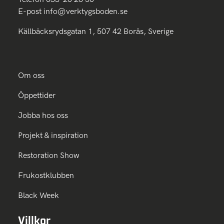
E-post
info@verktygsboden.se
Källbäcksrydsgatan 1, 507 42 Borås, Sverige
Om oss
Öppettider
Jobba hos oss
Projekt & inspiration
Restoration Show
Frukostklubben
Black Week
Villkor