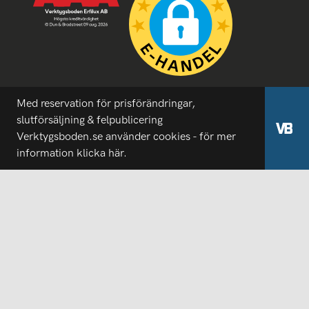
Med reservation för prisförändringar,
slutförsäljning & felpublicering
Verktygsboden.se använder cookies - för mer
information
klicka här.