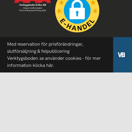
Med reservation för prisförändringar,
slutförsäljning & felpublicering
Verktygsboden.se använder cookies - för mer
information
klicka här.