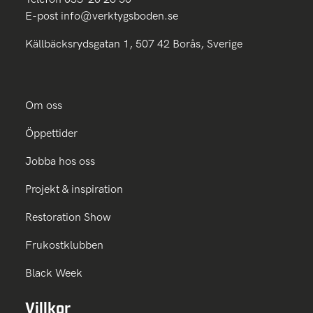
E-post
info@verktygsboden.se
Källbäcksrydsgatan 1, 507 42 Borås, Sverige
Om oss
Öppettider
Jobba hos oss
Projekt & inspiration
Restoration Show
Frukostklubben
Black Week
Villkor