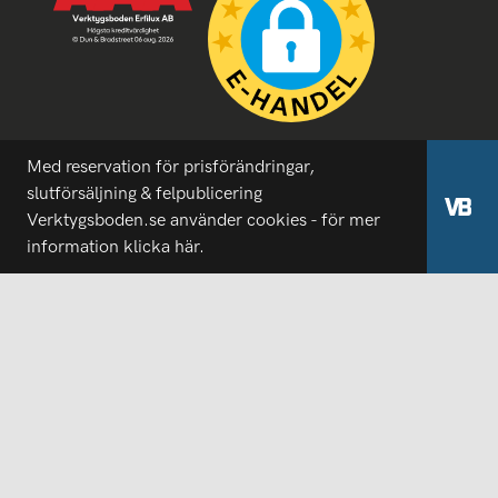
Med reservation för prisförändringar,
slutförsäljning & felpublicering
Verktygsboden.se använder cookies - för mer
information
klicka här.