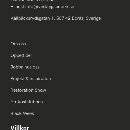
E-post
info@verktygsboden.se
Källbäcksrydsgatan 1, 507 42 Borås, Sverige
Om oss
Öppettider
Jobba hos oss
Projekt & inspiration
Restoration Show
Frukostklubben
Black Week
Villkor