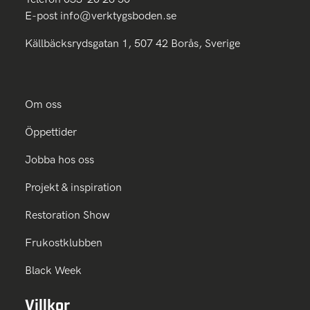
E-post
info@verktygsboden.se
Källbäcksrydsgatan 1, 507 42 Borås, Sverige
Om oss
Öppettider
Jobba hos oss
Projekt & inspiration
Restoration Show
Frukostklubben
Black Week
Villkor