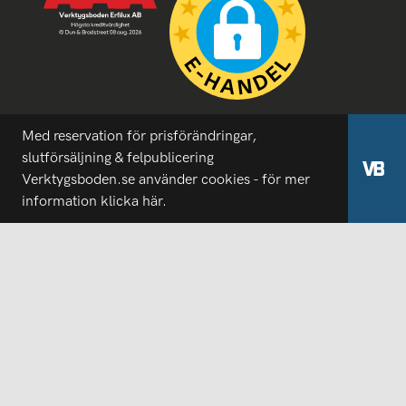
Med reservation för prisförändringar,
slutförsäljning & felpublicering
Verktygsboden.se använder cookies - för mer
information
klicka här.