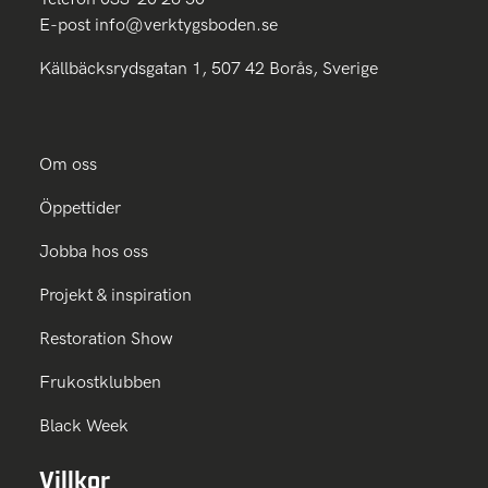
E-post
info@verktygsboden.se
Källbäcksrydsgatan 1, 507 42 Borås, Sverige
Om oss
Öppettider
Jobba hos oss
Projekt & inspiration
Restoration Show
Frukostklubben
Black Week
Villkor