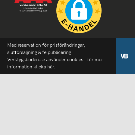
Med reservation för prisförändringar,
slutförsäljning & felpublicering
Verktygsboden.se använder cookies - för mer
information
klicka här.