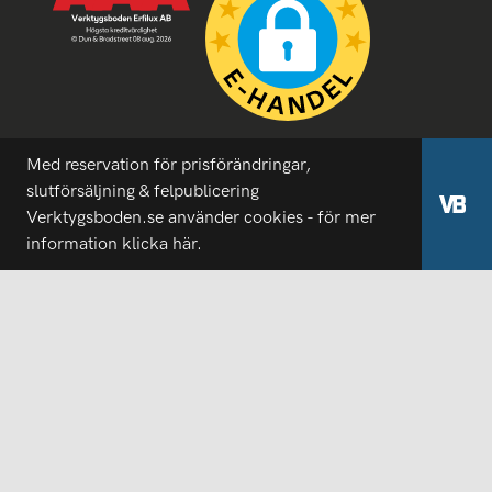
Med reservation för prisförändringar,
slutförsäljning & felpublicering
Verktygsboden.se använder cookies - för mer
information
klicka här.