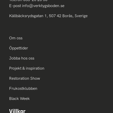
E-post
info@verktygsboden.se
Källbäcksrydsgatan 1, 507 42 Borås, Sverige
Om oss
Öppettider
Jobba hos oss
Projekt & inspiration
Restoration Show
Frukostklubben
Black Week
Villkor