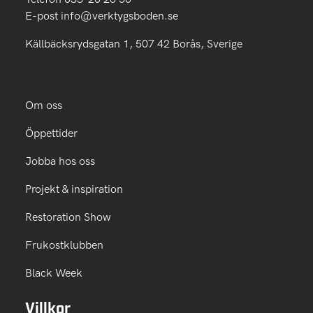
E-post
info@verktygsboden.se
Källbäcksrydsgatan 1, 507 42 Borås, Sverige
Om oss
Öppettider
Jobba hos oss
Projekt & inspiration
Restoration Show
Frukostklubben
Black Week
Villkor