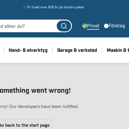
✅ Fri frakt över 800 kr på mindre paket
Privat
Företag
Hand- & elverktyg
Garage & verkstad
Maskin & 
omething went wrong!
rry! Our developers have been notified.
o back to the start page