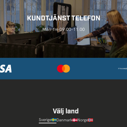
KUNDTJÄNST TELEFON
Mån-fre 09.00-11.00
Välj land
Sverige
Danmark
Norge