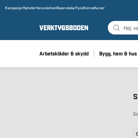
Kampanjer
Nyheter
Varumärken
Reservdelar
Fyndhörna
Kurser
Arbetskläder & skydd
Bygg, hem & hus
S
So
G