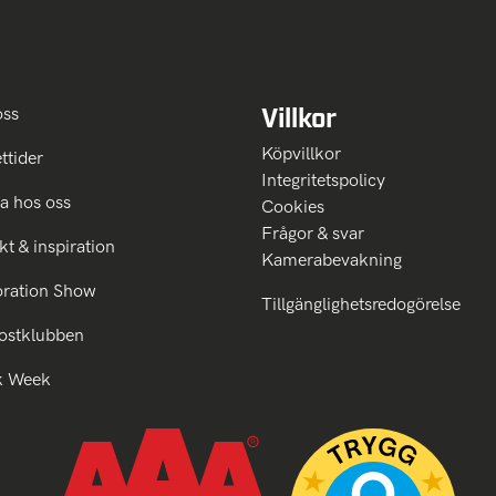
Villkor
oss
Köpvillkor
ttider
Integritetspolicy
a hos oss
Cookies
Frågor & svar
kt & inspiration
Kamerabevakning
oration Show
Tillgänglighetsredogörelse
ostklubben
k Week