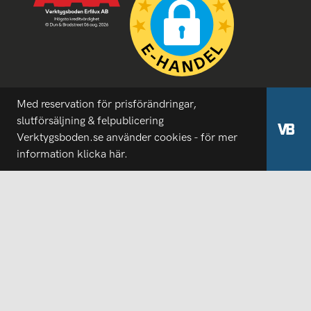
Med reservation för prisförändringar,
slutförsäljning & felpublicering
Verktygsboden.se använder cookies - för mer
information
klicka här.