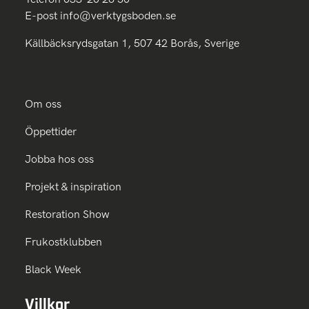
E-post
info@verktygsboden.se
Källbäcksrydsgatan 1, 507 42 Borås, Sverige
Om oss
Öppettider
Jobba hos oss
Projekt & inspiration
Restoration Show
Frukostklubben
Black Week
Villkor