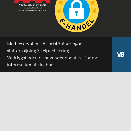
Med reservation för prisförändringar,
slutförsäljning & felpublicering
Verktygsboden.se använder cookies - för mer
information
klicka här.