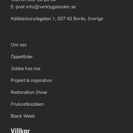
E-post
info@verktygsboden.se
Källbäcksrydsgatan 1, 507 42 Borås, Sverige
Om oss
Öppettider
Jobba hos oss
Projekt & inspiration
Restoration Show
Frukostklubben
Black Week
Villkor