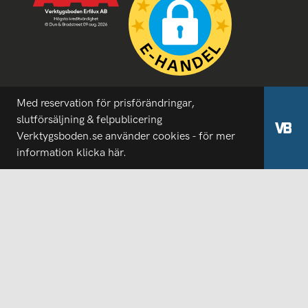
Med reservation för prisförändringar,
slutförsäljning & felpublicering
Verktygsboden.se använder cookies - för mer
information
klicka här.