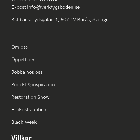
E-post
info@verktygsboden.se
Källbäcksrydsgatan 1, 507 42 Borås, Sverige
Om oss
Öppettider
Jobba hos oss
Projekt & inspiration
Restoration Show
Frukostklubben
Black Week
Villkor