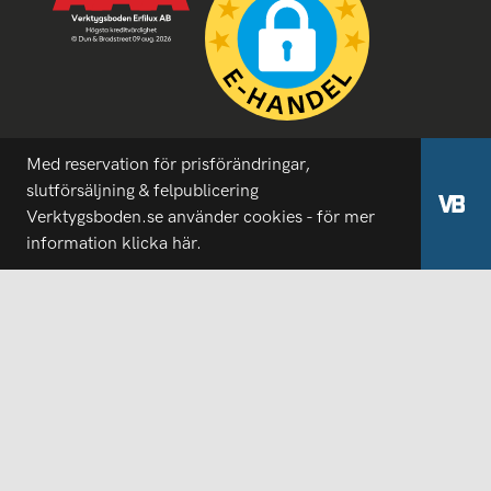
Med reservation för prisförändringar,
slutförsäljning & felpublicering
Verktygsboden.se använder cookies - för mer
information
klicka här.