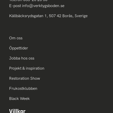
E-post
info@verktygsboden.se
Källbäcksrydsgatan 1, 507 42 Borås, Sverige
Om oss
Öppettider
Jobba hos oss
Projekt & inspiration
Restoration Show
Frukostklubben
Black Week
Villkor