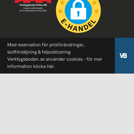
Med reservation för prisförändringar,
slutförsäljning & felpublicering
Verktygsboden.se använder cookies - för mer
information
klicka här.