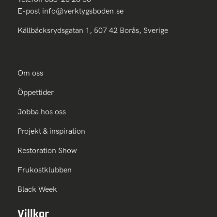
E-post
info@verktygsboden.se
Källbäcksrydsgatan 1, 507 42 Borås, Sverige
Om oss
Öppettider
Jobba hos oss
Projekt & inspiration
Restoration Show
Frukostklubben
Black Week
Villkor