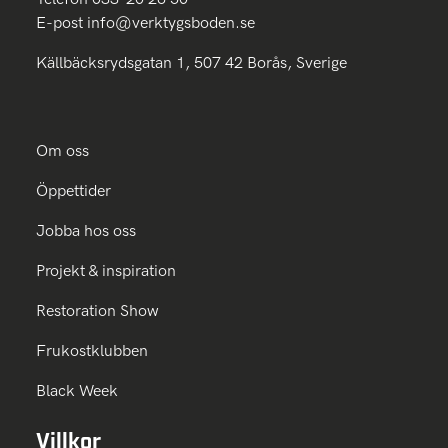
E-post
info@verktygsboden.se
Källbäcksrydsgatan 1, 507 42 Borås, Sverige
Om oss
Öppettider
Jobba hos oss
Projekt & inspiration
Restoration Show
Frukostklubben
Black Week
Villkor