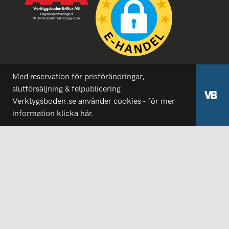
Med reservation för prisförändringar,
slutförsäljning & felpublicering
Verktygsboden.se använder cookies - för mer
information
klicka här.