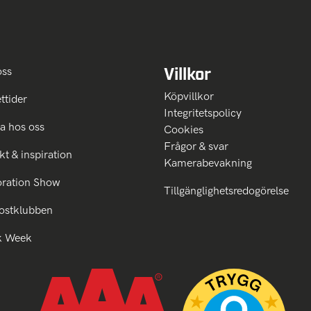
Villkor
oss
Köpvillkor
ttider
Integritetspolicy
a hos oss
Cookies
Frågor & svar
kt & inspiration
Kamerabevakning
oration Show
Tillgänglighetsredogörelse
ostklubben
k Week