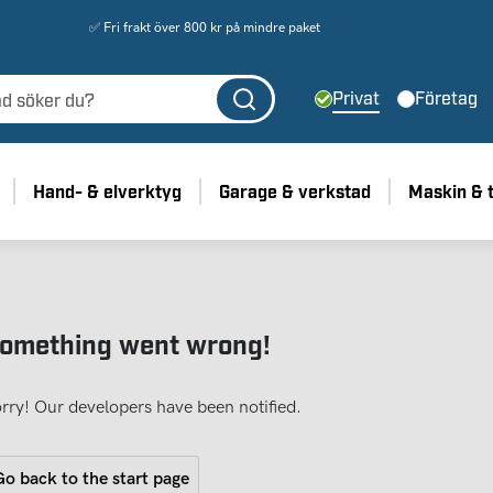
✅ Fri frakt över 800 kr på mindre paket
Privat
Företag
Hand- & elverktyg
Garage & verkstad
Maskin & 
omething went wrong!
rry! Our developers have been notified.
o back to the start page