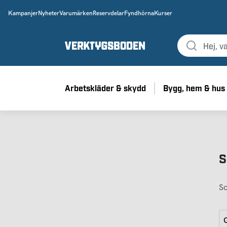
Kampanjer
Nyheter
Varumärken
Reservdelar
Fyndhörna
Kurser
Arbetskläder & skydd
Bygg, hem & hus
S
So
G