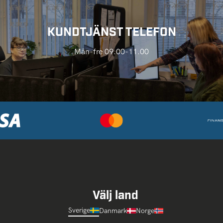
KUNDTJÄNST TELEFON
Mån-fre 09.00-11.00
Välj land
Sverige
Danmark
Norge